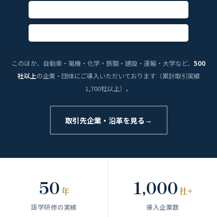
このほか、自動車・電機・化学・鉄鋼・建設・運輸・大学など、
500
社以上
の企業・団体にご導入いただいております（累計取引実績
1,700社以上）。
取引先企業・沿革を見る
→
50
1,000
年
社+
語学研修の実績
導入企業数